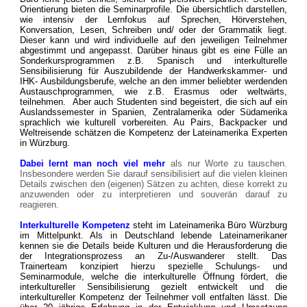
Orientierung bieten die Seminarprofile. Die übersichtlich darstellen,
wie intensiv der Lernfokus auf Sprechen, Hörverstehen,
Konversation, Lesen, Schreiben und/ oder der Grammatik liegt.
Dieser kann und wird individuelle auf den jeweiligen Teilnehmer
abgestimmt und angepasst. Darüber hinaus gibt es eine Fülle an
Sonderkursprogrammen z.B. Spanisch und interkulturelle
Sensibilisierung für Auszubildende der Handwerkskammer- und
IHK- Ausbildungsberufe, welche an den immer beliebter werdenden
Austauschprogrammen, wie z.B. Erasmus oder weltwärts,
teilnehmen. Aber auch Studenten sind begeistert, die sich auf ein
Auslandssemester in Spanien, Zentralamerika oder Südamerika
sprachlich wie kulturell vorbereiten. Au Pairs, Backpacker und
Weltreisende schätzen die Kompetenz der Lateinamerika Experten
in Würzburg.
Dabei lernt man noch viel mehr
als nur Worte zu tauschen.
Insbesondere werden Sie darauf sensibilisiert auf die vielen kleinen
Details zwischen den (eigenen) Sätzen zu achten, diese korrekt zu
anzuwenden oder zu interpretieren und souverän darauf zu
reagieren.
Interkulturelle Kompetenz
steht im Lateinamerika Büro Würzburg
im Mittelpunkt. Als in Deutschland lebende Lateinamerikaner
kennen sie die Details beide Kulturen und die Herausforderung die
der Integrationsprozess an Zu-/Auswanderer stellt.
Das
Trainerteam konzipiert hierzu spezielle Schulungs- und
Seminarmodule, welche die interkulturelle Öffnung fördert, die
interkultureller Sensibilisierung gezielt entwickelt und die
interkultureller Kompetenz der Teilnehmer voll entfalten lässt. Die