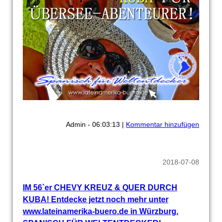
Admin - 06:03:13 |
Kommentar hinzufügen
2018-07-08
IM 56`er CHEVY KREUZ & QUER DURCH
KUBA! Entdecke jetzt noch mehr unter
www.lateinamerika-buero.de in Würzburg.