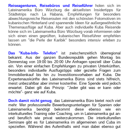
Reiseagenturen, Reisebüros und Reiseführer
holen sich im
Lateinamerika Büro Würzburg die aktuellsten Insidertipps für
Städtetrips nach La Habana, Empfehlungen für besonders
abwechlungsreiche Reiserouten mit den schönsten Fotomotiven im
kubanischen Hinterland und spannende Ideen für außergewöhnliche
Themenausflüge auf Kuba. Aber auch individuelle Kuba Reisende
könne sich im Lateinamerika Büro Würzburg vorab informieren oder
sich einen einen geprüften, kubanischen Reiseführer empfehlen
lassen um "die Perle der Karibik" besonders intensiv erleben zu
können.
Das "Kuba-Info- Telefon"
ist zwischenzeitlich überregional
bekannt. Aus der ganzen Bundesrepublik gehen Montag bis
Donnerstag von 19:00 bis 20:00 Uhr Anfragen speziell über Cuba
ein. Von einer einfachen Empfehlungen zu privaten Unterkünften,
besonders individuelle Ausflugstipps oder gezielte Fragen zum
Immobilienkauf bis hin zu Investitionsvorhaben auf Kuba. Die
Expertenauskünfte des Lateinamerika Büros sind stets hilfreich,
meist unbezahlbar aber immer kostenfrei. Eine Spende wird jedoch
erwartet. Dabei gilt das Prinzip: "Jeder gibt was er kann oder
möchte"- ganz wie auf Kuba.
Doch damit nicht genug
, das Lateinamerika Büro bietet noch viel
mehr. Wer professionelle Bewerbungsunterlagen für Spanien oder
Lateinamerika benötigt bekommt diese ebenso wie ein
interkulturelles Training oder Coaching, um in Lateinamerika gut an-
und beruflich wie privat weiterzukommen. Die interkulturellen
Seminare gibt es für Lateinamerika im allgemeinen und Cuba im
speziellen.
Während des Aufenthalts wird man dabei ebenso gut