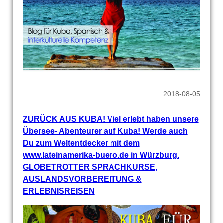
2018-08-05
ZURÜCK AUS KUBA! Viel erlebt haben unsere
Übersee- Abenteurer auf Kuba! Werde auch
Du zum Weltentdecker mit dem
www.lateinamerika-buero.de in Würzburg.
GLOBETROTTER SPRACHKURSE,
AUSLANDSVORBEREITUNG &
ERLEBNISREISEN