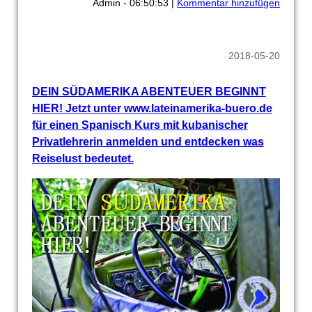
Admin - 06:50:53 |
Kommentar hinzufügen
2018-05-20
DEIN SÜDAMERIKA ABENTEUER BEGINNT
HIER! Jetzt unter www.lateinamerika-buero.de
für einen Spanisch Kurs mit kubanischer
Privatlehrerin anmelden und entdecken was
Reiselust bedeutet.