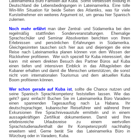
Lateinamerika Büro Familien auf Kuba. Somit verbessert Bildung in
Deutschland die Lebensbedingungen in Lateinamerika. Eine tolle
Win-Win Situation für beide Seiten des Atlantiks, was für viele
Kursteilnehmer ein weiteres Argument ist, um genau hier Spanisch
zulernen.
Noch mehr erfährt
man über Zentral- und Südamerika bei den
regelmäßig stattfinden Sonderveranstaltungen. Ehemalige
Sprachschüler und Seminar Absolventen berichten von Ihren
Erlebnissen und persönlichen Erfahrungen in Südamerika.
Gleichgesinnten tauschen sich hier aus und diejenigen die eine
Reise nach Lateinamerika planen können von dem Wissen der
Rückkehrer profitieren. Wer sich speziell für Kuba interessiert, der
kann mit einem direkten Besuch des Partner Büros auf Kuba
einen tiefen und intensiven Einblick in das Alltagsleben der
Kubaner erhalten und damit die Menschen unterstützen, die sonst
nicht vom internationalen Tourismus und dem aktuellen Kuba
Boom profitieren können.
Wer schon gerade auf Kuba ist
,
sollte die Chance nutzen und
seine Spanisch Sprachkompetenz feststellen lassen. Wie das
geht? ganz einfach! Buchen Sie im Lateinamerika Büro Varadero
einen spannenden Tagesausflug nach La Habana. Ihr
deutschsprachiger, kubanischer Reiseführer wird während Ihrer
Exkursionen Ihre Sprachniveaustufe ermitteln und in einem
aussagekräftigen Zertifikat dokumentieren. Damit wird Ihre
erlebnisreiche Urlaubsreise zu einem wertvollen
Sprachstudienaufenthalt der Ihr Kompetenzprofil nachhaltig
erweitern wird. Gerne berät Sie das Lateinamerika Büro in
Würzburg oder in Varadero, Kuba.