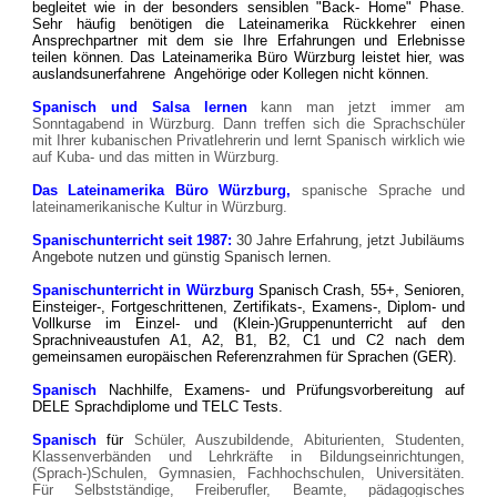
begleitet wie in der besonders sensiblen "Back- Home" Phase.
Sehr häufig benötigen die Lateinamerika Rückkehrer einen
Ansprechpartner mit dem sie Ihre Erfahrungen und Erlebnisse
teilen können. Das Lateinamerika Büro Würzburg leistet hier, was
auslandsunerfahrene Angehörige oder Kollegen nicht können.
Spanisch und Salsa lernen
kann man jetzt immer am
Sonntagabend in Würzburg. Dann treffen sich die Sprachschüler
mit Ihrer kubanischen Privatlehrerin und lernt Spanisch wirklich wie
auf Kuba- und das mitten in Würzburg.
Das Lateinamerika Büro Würzburg,
spanische Sprache und
lateinamerikanische Kultur in Würzburg.
Spanischunterricht seit 1987:
30 Jahre Erfahrung, jetzt Jubiläums
Angebote nutzen und günstig Spanisch lernen.
Spanischunterricht in Würzburg
Spanisch Crash, 55+, Senioren,
Einsteiger-, Fortgeschrittenen, Zertifikats-, Examens-, Diplom- und
Vollkurse im Einzel- und (Klein-)Gruppenunterricht auf den
Sprachniveaustufen A1, A2, B1, B2, C1 und C2 nach dem
gemeinsamen europäischen Referenzrahmen für Sprachen (GER).
Spanisch
Nachhilfe, Examens- und Prüfungsvorbereitung auf
DELE Sprachdiplome und TELC Tests
.
Spanisch
für
Schüler, Auszubildende, Abiturienten, Studenten,
Klassenverbänden und Lehrkräfte in Bildungseinrichtungen,
(Sprach-)Schulen, Gymnasien, Fachhochschulen, Universitäten.
F
ür Selbstständige, Freiberufler, Beamte, pädagogisches