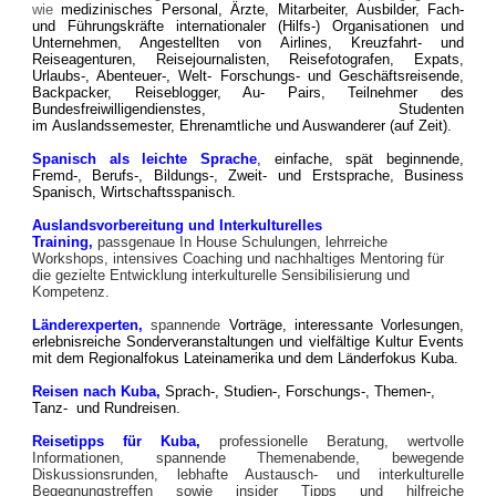
wie
medizinisches Personal,
Ärzte,
Mitarbeiter, Ausbilder, Fach-
und Führungskräfte
internationaler (Hilfs-) Organisationen und
Unternehmen, Angestellten von Airlines, Kreuzfahrt- und
Reiseagenturen, Reisejournalisten, Reisefotografen, Expats,
Urlaubs-, Abenteuer-, Welt- Forschungs- und Geschäftsreisende,
Backpacker, Reiseblogger, Au- Pairs, Teilnehmer des
Bundesfreiwilligendienstes, Studenten
im
Auslandssemester,
Ehrenamtliche und Auswanderer (auf Zeit).
Spanisch als leichte Sprache
, einfache, spät beginnende,
Fremd-, Berufs-, Bildungs-, Zweit- und Erstsprache,
Business
Spanisch, Wirtschaftsspanisch.
Auslandsvorbereitung und Interkulturelles
Training,
passgenaue
In House
Schulungen, lehrreiche
Workshops, intensives Coaching und nachhaltiges Mentoring für
die gezielte Entwicklung interkulturelle Sensibilisierung und
Kompetenz.
Länderexperten,
spannende
Vorträge, interessante Vorlesungen,
erlebnisreiche Sonderveranstaltungen und vielfältige Kultur Events
mit dem
Regionalfokus Lateinamerika und dem Länderfokus Kuba.
Reisen nach Kuba,
Sprach-, Studien-, Forschungs-,
Themen-,
Tanz-
und Rundreisen.
Reisetipps für Kuba,
professionelle
Beratung, wertvolle
Informationen, spannende Themenabende, bewegende
Diskussionsrunden, lebhafte Austausch- und interkulturelle
Begegnungstreffen sowie insider Tipps und hilfreiche