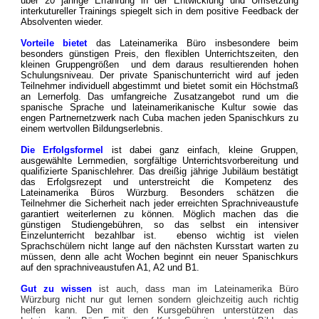
über 20 jährige Erfahrung in der Entwicklung und Umsetzung
interkutureller Trainings spiegelt sich in dem positive Feedback der
Absolventen wieder.
Vorteile bietet
das Lateinamerika Büro insbesondere beim
besonders günstigen Preis, den
flexiblen Unterrichtszeiten,
den
kleinen Gruppengrößen und dem daraus resultierenden hohen
Schulungsniveau. Der private Spanischunterricht wird auf jeden
Teilnehmer individuell abgestimmt und bietet somit ein Höchstmaß
an Lernerfolg. Das umfangreiche Zusatzangebot rund um die
spanische Sprache und lateinamerikanische Kultur sowie das
engen Partnernetzwerk nach Cuba machen jeden Spanischkurs zu
einem wertvollen Bildungserlebnis.
Die Erfolgsformel
ist dabei ganz einfach, kleine Gruppen,
ausgewählte Lernmedien, sorgfältige Unterrichtsvorbereitung und
qualifizierte Spanischlehrer. Das dreißig jährige Jubiläum bestätigt
das Erfolgsrezept und unterstreicht die Kompetenz des
Lateinamerika Büros Würzburg. Besonders schätzen die
Teilnehmer die Sicherheit nach jeder erreichten Sprachniveaustufe
garantiert weiterlernen zu können. Möglich machen das die
günstigen Studiengebühren, so das selbst ein intensiver
Einzelunterricht bezahlbar ist. ebenso wichtig ist vielen
Sprachschülern nicht lange auf den nächsten Kursstart warten zu
müssen, denn alle acht Wochen beginnt ein neuer Spanischkurs
auf den sprachniveaustufen A1, A2 und B1.
Gut zu wissen
ist auch, dass man im Lateinamerika Büro
Würzburg nicht nur gut lernen sondern gleichzeitig auch richtig
helfen kann. Den mit den Kursgebühren unterstützen das