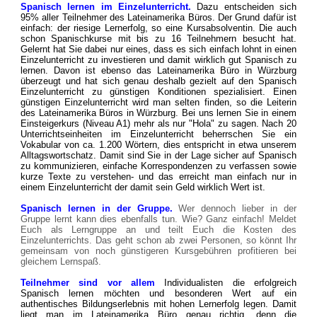
Spanisch lernen im Einzelunterricht.
Dazu entscheiden sich
95% aller Teilnehmer des Lateinamerika Büros. Der Grund dafür ist
einfach: der riesige Lernerfolg, so eine Kursabsolventin. Die auch
schon Spanischkurse mit bis zu 16 Teilnehmern besucht hat.
Gelernt hat Sie dabei nur eines, dass es sich einfach lohnt in einen
Einzelunterricht zu investieren und damit wirklich gut Spanisch zu
lernen. Davon ist ebenso das Lateinamerika Büro in Würzburg
überzeugt und hat sich genau deshalb gezielt auf den Spanisch
Einzelunterricht zu günstigen Konditionen spezialisiert. Einen
günstigen Einzelunterricht wird man selten finden, so die Leiterin
des Lateinamerika Büros in Würzburg. Bei uns lernen Sie in einem
Einsteigerkurs (Niveau A1) mehr als nur "Hola" zu sagen. Nach 20
Unterrichtseinheiten im Einzelunterricht beherrschen Sie ein
Vokabular von ca. 1.200 Wörtern, dies entspricht in etwa unserem
Alltagswortschatz. Damit sind Sie in der Lage sicher auf Spanisch
zu kommunizieren, einfache Korrespondenzen zu verfassen sowie
kurze Texte zu verstehen- und das erreicht man einfach nur in
einem Einzelunterricht der damit sein Geld wirklich Wert ist.
Spanisch lernen in der Gruppe.
Wer dennoch lieber in der
Gruppe lernt kann dies ebenfalls tun. Wie? Ganz einfach! Meldet
Euch als Lerngruppe an und teilt Euch die Kosten des
Einzelunterrichts. Das geht schon ab zwei Personen, so könnt Ihr
gemeinsam von noch günstigeren Kursgebühren profitieren bei
gleichem Lernspaß.
Teilnehmer sind vor allem
Individualisten die erfolgreich
Spanisch lernen möchten und besonderen Wert auf ein
authentisches Bildungserlebnis mit hohen Lernerfolg legen. Damit
liegt man im Lateinamerika Büro genau richtig, denn die