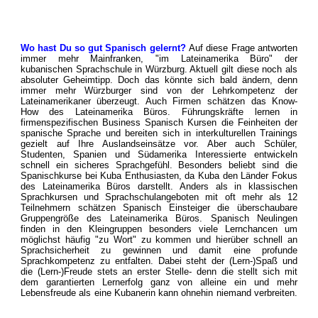
Wo hast Du so gut Spanisch gelernt?
Auf diese Frage antworten
immer mehr Mainfranken, "im Lateinamerika Büro" der
kubanischen Sprachschule in Würzburg. Aktuell gilt diese noch als
absoluter Geheimtipp. Doch das könnte sich bald ändern, denn
immer mehr Würzburger sind von der Lehrkompetenz der
Lateinamerikaner überzeugt. Auch Firmen schätzen das Know-
How des Lateinamerika Büros. Führungskräfte lernen in
firmenspezifischen Business Spanisch Kursen die Feinheiten der
spanische Sprache und bereiten sich in interkulturellen Trainings
gezielt auf Ihre Auslandseinsätze vor. Aber auch Schüler,
Studenten, Spanien und Südamerika Interessierte entwickeln
schnell ein sicheres Sprachgefühl. Besonders beliebt sind die
Spanischkurse bei Kuba Enthusiasten, da Kuba den Länder Fokus
des Lateinamerika Büros darstellt. Anders als in klassischen
Sprachkursen und Sprachschulangeboten mit oft mehr als 12
Teilnehmern schätzen Spanisch Einsteiger die überschaubare
Gruppengröße des Lateinamerika Büros. Spanisch Neulingen
finden in den Kleingruppen besonders viele Lernchancen um
möglichst häufig "zu Wort" zu kommen und hierüber schnell an
Sprachsicherheit zu gewinnen und damit eine profunde
Sprachkompetenz zu entfalten. Dabei steht der (Lern-)Spaß und
die (Lern-)Freude stets an erster Stelle- denn die stellt sich mit
dem garantierten Lernerfolg ganz von alleine ein und mehr
Lebensfreude als eine Kubanerin kann ohnehin niemand verbreiten.