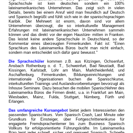
Sprachschule ist kein deutsches sondern ein 100%
lateinamerikanisches Unternehmen. Das zeigt sich in vielen
Details, bereits bei einem Anruf wird man freundlich auf Deutsch
und Spanisch begrüßt und fühlt sich wie in der spanischsprachigen
Karibik. Der Mehrwert ist enorm, davon sind vor allem
Unternehmen überzeugt, die so interkulturelle Management
Erfahrungen mit lateinamerikanischen Unternehmen sammeln
können und das direkt vor der eigen Haustüre- mitten in Franken.
Das leistet keine andere Sprachschule in Deutschland, so der
Kommentar eines überzeugten Firmenkunden. Fakt ist: "Einen
Sprachkurs des Lateinamerika Büros bucht man nicht einfach,
sondern man entscheidet sich dafür ganz bewusst."
Die Sprachschüler
kommen z.B. aus Kitzingen, Ochsenfurt,
Ansbach Rothenburg o. d. T., Schweinfurt, Bad Neustadt, Bad
Kissingen, Karlstadt, Lohr am Main, Marktheidenfeld, und
Aschaffenburg. Firmenkunden, Bildungseinrichtungen und
internationale Organisationen buchen die Spanischkurse,
interkulturellen Trainings und Auslandsvorbereitungen bevorzugt als
Inhouse Seminare. Dazu besuchen die mobilen Spanischlehrer des
Lateinamerika Büros die Firmen direkt, u.a. in Frankfurt am Main,
Wiesbaden, Mainz, Fulda, Stuttgart, Nürnberg, Fürth und
Erlangen.
Das umfangreiche Kursangebot
bietet jedem Interessierten den
passenden Spanischkurs. Vom Spanisch Crash, Last Minute oder
Grundkurs für Einsteiger, über Fortgeschrittenenkurse für
engagierte Fremdsprachenlerner bis zum Business Spanisch
Vollkurs für erfolgsorientierte Führungskräfte. Im Lateinamerika
Büro lernt jeder schnell, sicher und preiswert Spanisch. Schnelle