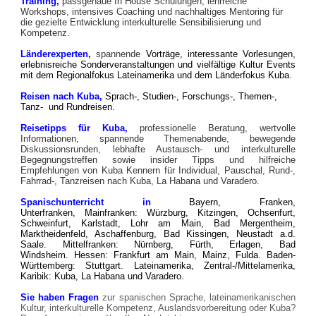
Training,
passgenaue
In House
Schulungen, lehrreiche
Workshops, intensives Coaching und nachhaltiges Mentoring für
die gezielte Entwicklung interkulturelle Sensibilisierung und
Kompetenz.
Länderexperten,
spannende
Vorträge, interessante Vorlesungen,
erlebnisreiche Sonderveranstaltungen und vielfältige Kultur Events
mit dem
Regionalfokus Lateinamerika und dem Länderfokus Kuba.
Reisen nach Kuba,
Sprach-, Studien-, Forschungs-,
Themen-,
Tanz-
und Rundreisen.
Reisetipps für Kuba,
professionelle
Beratung, wertvolle
Informationen, spannende Themenabende, bewegende
Diskussionsrunden, lebhafte Austausch- und interkulturelle
Begegnungstreffen sowie insider Tipps und hilfreiche
Empfehlungen von Kuba Kennern für Individual, Pauschal,
Rund-,
Fahrrad-, Tanzr
eisen nach Kuba, La Habana und Varadero.
Spanischunterricht in
Bayern, Franken,
Unterfranken,
Mainfranken
: Würzburg, Kitzingen, Ochsenfurt,
Schweinfurt, Karlstadt, Lohr am Main, Bad Mergentheim,
Marktheidenfeld, Aschaffenburg, Bad Kissingen, Neustadt a.d.
Saale.
Mittelfranken: Nürnberg, Fürth, Erlagen, Bad
Windsheim.
Hessen: Frankfurt am Main, Mainz, Fulda.
Baden-
Württemberg: Stuttgart.
Lateinamerika, Zentral-/Mittelamerika,
Karibik: Kuba, La Habana und Varadero.
Sie haben Fragen
zur spanischen Sprache, lateinamerikanischen
Kultur, interkulturelle Kompetenz, Auslandsvorbereitung oder Kuba?