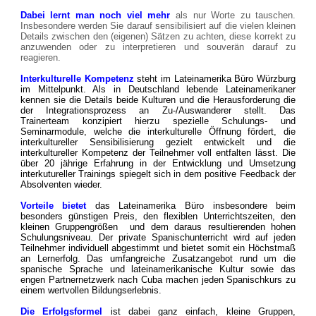
Dabei lernt man noch viel mehr
als nur Worte zu tauschen.
Insbesondere werden Sie darauf sensibilisiert auf die vielen kleinen
Details zwischen den (eigenen) Sätzen zu achten, diese korrekt zu
anzuwenden oder zu interpretieren und souverän darauf zu
reagieren.
Interkulturelle Kompetenz
steht im Lateinamerika Büro Würzburg
im Mittelpunkt. Als in Deutschland lebende Lateinamerikaner
kennen sie die Details beide Kulturen und die Herausforderung die
der Integrationsprozess an Zu-/Auswanderer stellt.
Das
Trainerteam konzipiert hierzu spezielle Schulungs- und
Seminarmodule, welche die interkulturelle Öffnung fördert, die
interkultureller Sensibilisierung gezielt entwickelt und die
interkultureller Kompetenz der Teilnehmer voll entfalten lässt. Die
über 20 jährige Erfahrung in der Entwicklung und Umsetzung
interkutureller Trainings spiegelt sich in dem positive Feedback der
Absolventen wieder.
Vorteile bietet
das Lateinamerika Büro insbesondere beim
besonders günstigen Preis, den
flexiblen Unterrichtszeiten,
den
kleinen Gruppengrößen und dem daraus resultierenden hohen
Schulungsniveau. Der private Spanischunterricht wird auf jeden
Teilnehmer individuell abgestimmt und bietet somit ein Höchstmaß
an Lernerfolg. Das umfangreiche Zusatzangebot rund um die
spanische Sprache und lateinamerikanische Kultur sowie das
engen Partnernetzwerk nach Cuba machen jeden Spanischkurs zu
einem wertvollen Bildungserlebnis.
Die Erfolgsformel
ist dabei ganz einfach, kleine Gruppen,