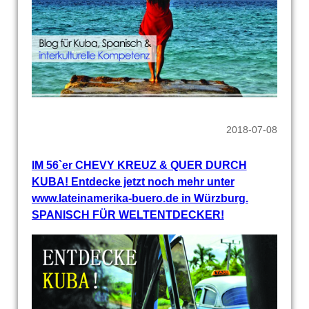
2018-07-08
IM 56`er CHEVY KREUZ & QUER DURCH
KUBA! Entdecke jetzt noch mehr unter
www.lateinamerika-buero.de in Würzburg.
SPANISCH FÜR WELTENTDECKER!