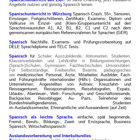
Angebote nutzen und günstig Spanisch lernen.
Spanischunterricht in Würzburg
Spanisch Crash, 55+, Senioren,
Einsteiger-, Fortgeschrittenen, Zertifikats-, Examens-, Diplom- und
Vollkurse im Einzel- und (Klein-)Gruppenunterricht auf den
Sprachniveaustufen A1, A2, B1, B2, C1 und C2 nach dem
gemeinsamen europäischen Referenzrahmen für Sprachen (GER).
Spanisch
Nachhilfe, Examens- und Prüfungsvorbereitung auf
DELE Sprachdiplome und TELC Tests
.
Spanisch
für
Schüler, Auszubildende, Abiturienten, Studenten,
Klassenverbänden und Lehrkräfte in Bildungseinrichtungen,
(Sprach-)Schulen, Gymnasien, Fachhochschulen, Universitäten.
F
ür Selbstständige, Freiberufler, Beamte, pädagogisches
wie
medizinisches Personal,
Ärzte,
Mitarbeiter, Ausbilder, Fach-
und Führungskräfte
internationaler (Hilfs-) Organisationen und
Unternehmen, Angestellten von Airlines, Kreuzfahrt- und
Reiseagenturen, Reisejournalisten, Reisefotografen, Expats,
Urlaubs-, Abenteuer-, Welt- Forschungs- und Geschäftsreisende,
Backpacker, Reiseblogger, Au- Pairs, Teilnehmer des
Bundesfreiwilligendienstes, Studenten
im
Auslandssemester,
Ehrenamtliche und Auswanderer (auf Zeit).
Spanisch als leichte Sprache
, einfache, spät beginnende,
Fremd-, Berufs-, Bildungs-, Zweit- und Erstsprache,
Business
Spanisch, Wirtschaftsspanisch.
Auslandsvorbereitung und Interkulturelles