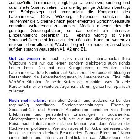
ausgewählte Lernmedien, sorgfältige Unterrichtsvorbereitung und
qualifizierte Spanischlehrer. Das dreißig jährige Jubiläum bestätigt
das Erfolgsrezept und unterstreicht die Kompetenz des
Lateinamerika Büros Würzburg. Besonders schätzen die
Teilnehmer die Sicherheit nach jeder erreichten Sprachniveaustufe
garantiert weiterlernen zu können. Möglich machen das die
günstigen Studiengebühren, so das selbst ein intensiver
Einzelunterricht bezahlbar ist. ebenso wichtig ist vielen
Sprachschülern nicht lange auf den nächsten Kursstart warten zu
müssen, denn alle acht Wochen beginnt ein neuer Spanischkurs
auf den sprachniveaustufen A1, A2 und B1.
Gut zu wissen
ist auch, dass man im Lateinamerika Büro
Würzburg nicht nur gut lernen sondern gleichzeitig auch richtig
helfen kann. Den mit den Kursgebühren unterstützen das
Lateinamerika Büro Familien auf Kuba. Somit verbessert Bildung in
Deutschland die Lebensbedingungen in Lateinamerika. Eine tolle
Win-Win Situation für beide Seiten des Atlantiks, was für viele
Kursteilnehmer ein weiteres Argument ist, um genau hier Spanisch
zulernen.
Noch mehr erfährt
man über Zentral- und Südamerika bei den
regelmäßig stattfinden Sonderveranstaltungen. Ehemalige
Sprachschüler und Seminar Absolventen berichten von Ihren
Erlebnissen und persönlichen Erfahrungen in Südamerika.
Gleichgesinnten tauschen sich hier aus und diejenigen die eine
Reise nach Lateinamerika planen können von dem Wissen der
Rückkehrer profitieren. Wer sich speziell für Kuba interessiert, der
kann mit einem direkten Besuch des Partner Büros auf Kuba
einen tiefen und intensiven Einblick in das Alltagsleben der