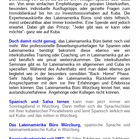
ein. Von einer einfachen Empfehlungen zu privaten Unterkünften,
besonders individuelle Ausflugstipps oder gezielte Fragen zum
Immobilienkauf bis hin zu Investitionsvorhaben auf Kuba. Die
Expertenauskünfte des Lateinamerika Büros sind stets hilfreich,
meist unbezahlbar aber immer kostenfrei. Eine Spende wird jedoch
erwartet. Dabei gilt das Prinzip: "Jeder gibt was er kann oder
möchte"- ganz wie auf Kuba.
Doch damit nicht genug
, das Lateinamerika Büro bietet noch viel
mehr. Wer professionelle Bewerbungsunterlagen für Spanien oder
Lateinamerika benötigt bekommt diese ebenso wie ein
interkulturelles Training oder Coaching, um in Lateinamerika gut an-
und beruflich wie privat weiterzukommen. Die interkulturellen
Seminare gibt es für Lateinamerika im allgemeinen und Cuba im
speziellen.
Während des Aufenthalts wird man dabei ebenso gut
begleitet wie in der besonders sensiblen "Back- Home" Phase.
Sehr häufig benötigen die Lateinamerika Rückkehrer einen
Ansprechpartner mit dem sie Ihre Erfahrungen und Erlebnisse
teilen können. Das Lateinamerika Büro Würzburg leistet hier, was
auslandsunerfahrene Angehörige oder Kollegen nicht können.
Spanisch und Salsa lernen
kann man jetzt immer am
Sonntagabend in Würzburg. Dann treffen sich die Sprachschüler
mit Ihrer kubanischen Privatlehrerin und lernt Spanisch wirklich wie
auf Kuba- und das mitten in Würzburg.
Das Lateinamerika Büro Würzburg,
spanische Sprache und
lateinamerikanische Kultur in Würzburg.
Spanischunterricht seit 1987:
30 Jahre Erfahrung, jetzt Jubiläums