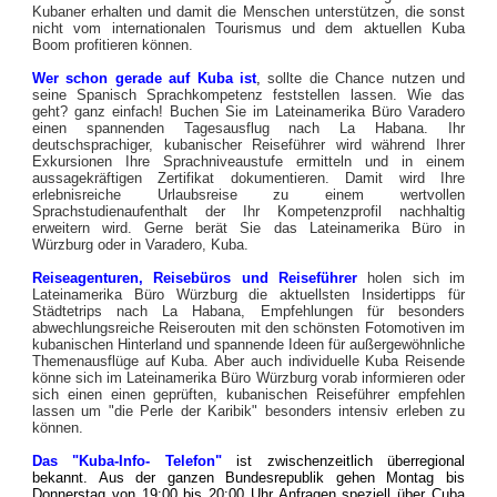
Kubaner erhalten und damit die Menschen unterstützen, die sonst
nicht vom internationalen Tourismus und dem aktuellen Kuba
Boom profitieren können.
Wer schon gerade auf Kuba ist
,
sollte die Chance nutzen und
seine Spanisch Sprachkompetenz feststellen lassen. Wie das
geht? ganz einfach! Buchen Sie im Lateinamerika Büro Varadero
einen spannenden Tagesausflug nach La Habana. Ihr
deutschsprachiger, kubanischer Reiseführer wird während Ihrer
Exkursionen Ihre Sprachniveaustufe ermitteln und in einem
aussagekräftigen Zertifikat dokumentieren. Damit wird Ihre
erlebnisreiche Urlaubsreise zu einem wertvollen
Sprachstudienaufenthalt der Ihr Kompetenzprofil nachhaltig
erweitern wird. Gerne berät Sie das Lateinamerika Büro in
Würzburg oder in Varadero, Kuba.
Reiseagenturen, Reisebüros und Reiseführer
holen sich im
Lateinamerika Büro Würzburg die aktuellsten Insidertipps für
Städtetrips nach La Habana, Empfehlungen für besonders
abwechlungsreiche Reiserouten mit den schönsten Fotomotiven im
kubanischen Hinterland und spannende Ideen für außergewöhnliche
Themenausflüge auf Kuba. Aber auch individuelle Kuba Reisende
könne sich im Lateinamerika Büro Würzburg vorab informieren oder
sich einen einen geprüften, kubanischen Reiseführer empfehlen
lassen um "die Perle der Karibik" besonders intensiv erleben zu
können.
Das "Kuba-Info- Telefon"
ist zwischenzeitlich überregional
bekannt. Aus der ganzen Bundesrepublik gehen Montag bis
Donnerstag von 19:00 bis 20:00 Uhr Anfragen speziell über Cuba