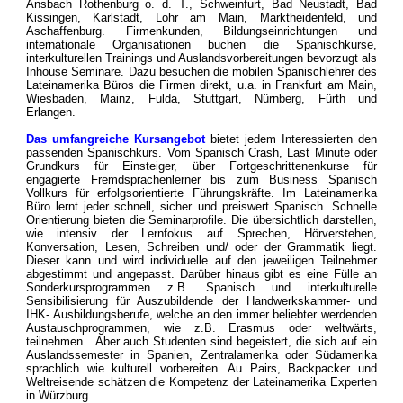
Ansbach Rothenburg o. d. T., Schweinfurt, Bad Neustadt, Bad
Kissingen, Karlstadt, Lohr am Main, Marktheidenfeld, und
Aschaffenburg. Firmenkunden, Bildungseinrichtungen und
internationale Organisationen buchen die Spanischkurse,
interkulturellen Trainings und Auslandsvorbereitungen bevorzugt als
Inhouse Seminare. Dazu besuchen die mobilen Spanischlehrer des
Lateinamerika Büros die Firmen direkt, u.a. in Frankfurt am Main,
Wiesbaden, Mainz, Fulda, Stuttgart, Nürnberg, Fürth und
Erlangen.
Das umfangreiche Kursangebot
bietet jedem Interessierten den
passenden Spanischkurs. Vom Spanisch Crash, Last Minute oder
Grundkurs für Einsteiger, über Fortgeschrittenenkurse für
engagierte Fremdsprachenlerner bis zum Business Spanisch
Vollkurs für erfolgsorientierte Führungskräfte. Im Lateinamerika
Büro lernt jeder schnell, sicher und preiswert Spanisch. Schnelle
Orientierung bieten die Seminarprofile. Die übersichtlich darstellen,
wie intensiv der Lernfokus auf Sprechen, Hörverstehen,
Konversation, Lesen, Schreiben und/ oder der Grammatik liegt.
Dieser kann und wird individuelle auf den jeweiligen Teilnehmer
abgestimmt und angepasst. Darüber hinaus gibt es eine Fülle an
Sonderkursprogrammen z.B. Spanisch und interkulturelle
Sensibilisierung für Auszubildende der Handwerkskammer- und
IHK- Ausbildungsberufe, welche an den immer beliebter werdenden
Austauschprogrammen, wie z.B. Erasmus oder weltwärts,
teilnehmen. Aber auch Studenten sind begeistert, die sich auf ein
Auslandssemester in Spanien, Zentralamerika oder Südamerika
sprachlich wie kulturell vorbereiten. Au Pairs, Backpacker und
Weltreisende schätzen die Kompetenz der Lateinamerika Experten
in Würzburg.