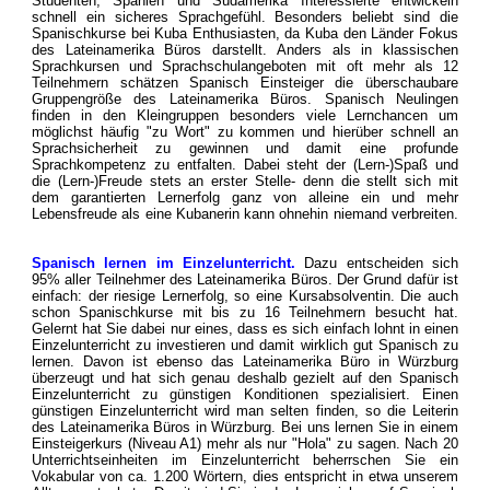
Studenten, Spanien und Südamerika Interessierte entwickeln
schnell ein sicheres Sprachgefühl. Besonders beliebt sind die
Spanischkurse bei Kuba Enthusiasten, da Kuba den Länder Fokus
des Lateinamerika Büros darstellt. Anders als in klassischen
Sprachkursen und Sprachschulangeboten mit oft mehr als 12
Teilnehmern schätzen Spanisch Einsteiger die überschaubare
Gruppengröße des Lateinamerika Büros. Spanisch Neulingen
finden in den Kleingruppen besonders viele Lernchancen um
möglichst häufig "zu Wort" zu kommen und hierüber schnell an
Sprachsicherheit zu gewinnen und damit eine profunde
Sprachkompetenz zu entfalten. Dabei steht der (Lern-)Spaß und
die (Lern-)Freude stets an erster Stelle- denn die stellt sich mit
dem garantierten Lernerfolg ganz von alleine ein und mehr
Lebensfreude als eine Kubanerin kann ohnehin niemand verbreiten.
Spanisch lernen im Einzelunterricht.
Dazu entscheiden sich
95% aller Teilnehmer des Lateinamerika Büros. Der Grund dafür ist
einfach: der riesige Lernerfolg, so eine Kursabsolventin. Die auch
schon Spanischkurse mit bis zu 16 Teilnehmern besucht hat.
Gelernt hat Sie dabei nur eines, dass es sich einfach lohnt in einen
Einzelunterricht zu investieren und damit wirklich gut Spanisch zu
lernen. Davon ist ebenso das Lateinamerika Büro in Würzburg
überzeugt und hat sich genau deshalb gezielt auf den Spanisch
Einzelunterricht zu günstigen Konditionen spezialisiert. Einen
günstigen Einzelunterricht wird man selten finden, so die Leiterin
des Lateinamerika Büros in Würzburg. Bei uns lernen Sie in einem
Einsteigerkurs (Niveau A1) mehr als nur "Hola" zu sagen. Nach 20
Unterrichtseinheiten im Einzelunterricht beherrschen Sie ein
Vokabular von ca. 1.200 Wörtern, dies entspricht in etwa unserem