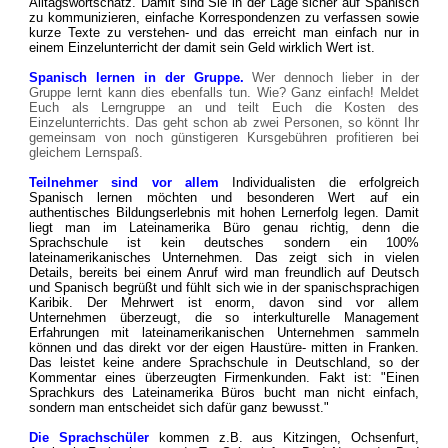
Alltagswortschatz. Damit sind Sie in der Lage sicher auf Spanisch
zu kommunizieren, einfache Korrespondenzen zu verfassen sowie
kurze Texte zu verstehen- und das erreicht man einfach nur in
einem Einzelunterricht der damit sein Geld wirklich Wert ist.
Spanisch lernen in der Gruppe.
Wer dennoch lieber in der
Gruppe lernt kann dies ebenfalls tun. Wie? Ganz einfach! Meldet
Euch als Lerngruppe an und teilt Euch die Kosten des
Einzelunterrichts. Das geht schon ab zwei Personen, so könnt Ihr
gemeinsam von noch günstigeren Kursgebühren profitieren bei
gleichem Lernspaß.
Teilnehmer sind vor allem
Individualisten die erfolgreich
Spanisch lernen möchten und besonderen Wert auf ein
authentisches Bildungserlebnis mit hohen Lernerfolg legen. Damit
liegt man im Lateinamerika Büro genau richtig, denn die
Sprachschule ist kein deutsches sondern ein 100%
lateinamerikanisches Unternehmen. Das zeigt sich in vielen
Details, bereits bei einem Anruf wird man freundlich auf Deutsch
und Spanisch begrüßt und fühlt sich wie in der spanischsprachigen
Karibik. Der Mehrwert ist enorm, davon sind vor allem
Unternehmen überzeugt, die so interkulturelle Management
Erfahrungen mit lateinamerikanischen Unternehmen sammeln
können und das direkt vor der eigen Haustüre- mitten in Franken.
Das leistet keine andere Sprachschule in Deutschland, so der
Kommentar eines überzeugten Firmenkunden. Fakt ist: "Einen
Sprachkurs des Lateinamerika Büros bucht man nicht einfach,
sondern man entscheidet sich dafür ganz bewusst."
Die Sprachschüler
kommen z.B. aus Kitzingen, Ochsenfurt,