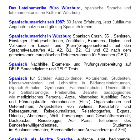
Das Lateinamerika Büro Würzburg,
spanische Sprache und
lateinamerikanische Kultur in Würzburg.
Spanischunterricht seit 1987:
30 Jahre Erfahrung, jetzt Jubiläums
Angebote nutzen und günstig Spanisch lernen.
Spanischunterricht in Würzburg
Spanisch Crash, 55+, Senioren,
Einsteiger-, Fortgeschrittenen, Zertifikats-, Examens-, Diplom- und
Vollkurse im Einzel- und (Klein-)Gruppenunterricht auf den
Sprachniveaustufen A1, A2, B1, B2, C1 und C2 nach dem
gemeinsamen europäischen Referenzrahmen für Sprachen (GER).
Spanisch
Nachhilfe, Examens- und Prüfungsvorbereitung auf
DELE Sprachdiplome und TELC Tests
.
Spanisch
für
Schüler, Auszubildende, Abiturienten, Studenten,
Klassenverbänden und Lehrkräfte in Bildungseinrichtungen,
(Sprach-)Schulen, Gymnasien, Fachhochschulen, Universitäten.
F
ür Selbstständige, Freiberufler, Beamte, pädagogisches
wie
medizinisches Personal,
Ärzte,
Mitarbeiter, Ausbilder, Fach-
und Führungskräfte
internationaler (Hilfs-) Organisationen und
Unternehmen, Angestellten von Airlines, Kreuzfahrt- und
Reiseagenturen, Reisejournalisten, Reisefotografen, Expats,
Urlaubs-, Abenteuer-, Welt- Forschungs- und Geschäftsreisende,
Backpacker, Reiseblogger, Au- Pairs, Teilnehmer des
Bundesfreiwilligendienstes, Studenten
im
Auslandssemester,
Ehrenamtliche und Auswanderer (auf Zeit).
Spanisch als leichte Sprache
, einfache, spät beginnende,