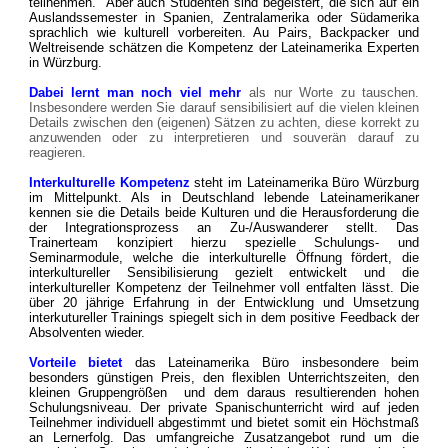
teilnehmen. Aber auch Studenten sind begeistert, die sich auf ein
Auslandssemester in Spanien, Zentralamerika oder Südamerika
sprachlich wie kulturell vorbereiten. Au Pairs, Backpacker und
Weltreisende schätzen die Kompetenz der Lateinamerika Experten
in Würzburg.
Dabei lernt man noch viel mehr
als nur Worte zu tauschen.
Insbesondere werden Sie darauf sensibilisiert auf die vielen kleinen
Details zwischen den (eigenen) Sätzen zu achten, diese korrekt zu
anzuwenden oder zu interpretieren und souverän darauf zu
reagieren.
Interkulturelle Kompetenz
steht im Lateinamerika Büro Würzburg
im Mittelpunkt. Als in Deutschland lebende Lateinamerikaner
kennen sie die Details beide Kulturen und die Herausforderung die
der Integrationsprozess an Zu-/Auswanderer stellt.
Das
Trainerteam konzipiert hierzu spezielle Schulungs- und
Seminarmodule, welche die interkulturelle Öffnung fördert, die
interkultureller Sensibilisierung gezielt entwickelt und die
interkultureller Kompetenz der Teilnehmer voll entfalten lässt. Die
über 20 jährige Erfahrung in der Entwicklung und Umsetzung
interkutureller Trainings spiegelt sich in dem positive Feedback der
Absolventen wieder.
Vorteile bietet
das Lateinamerika Büro insbesondere beim
besonders günstigen Preis, den
flexiblen Unterrichtszeiten,
den
kleinen Gruppengrößen und dem daraus resultierenden hohen
Schulungsniveau. Der private Spanischunterricht wird auf jeden
Teilnehmer individuell abgestimmt und bietet somit ein Höchstmaß
an Lernerfolg. Das umfangreiche Zusatzangebot rund um die