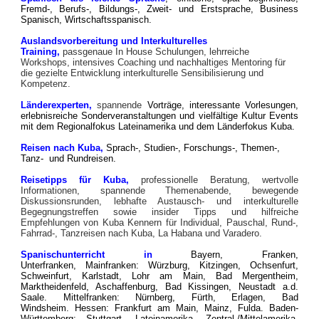
Fremd-, Berufs-, Bildungs-, Zweit- und Erstsprache,
Business
Spanisch, Wirtschaftsspanisch.
Auslandsvorbereitung und Interkulturelles
Training,
passgenaue
In House
Schulungen, lehrreiche
Workshops, intensives Coaching und nachhaltiges Mentoring für
die gezielte Entwicklung interkulturelle Sensibilisierung und
Kompetenz.
Länderexperten,
spannende
Vorträge, interessante Vorlesungen,
erlebnisreiche Sonderveranstaltungen und vielfältige Kultur Events
mit dem
Regionalfokus Lateinamerika und dem Länderfokus Kuba.
Reisen nach Kuba,
Sprach-, Studien-, Forschungs-,
Themen-,
Tanz-
und Rundreisen.
Reisetipps für Kuba,
professionelle
Beratung, wertvolle
Informationen, spannende Themenabende, bewegende
Diskussionsrunden, lebhafte Austausch- und interkulturelle
Begegnungstreffen sowie insider Tipps und hilfreiche
Empfehlungen von Kuba Kennern für Individual, Pauschal,
Rund-,
Fahrrad-, Tanzr
eisen nach Kuba, La Habana und Varadero.
Spanischunterricht in
Bayern, Franken,
Unterfranken,
Mainfranken
: Würzburg, Kitzingen, Ochsenfurt,
Schweinfurt, Karlstadt, Lohr am Main, Bad Mergentheim,
Marktheidenfeld, Aschaffenburg, Bad Kissingen, Neustadt a.d.
Saale.
Mittelfranken: Nürnberg, Fürth, Erlagen, Bad
Windsheim.
Hessen: Frankfurt am Main, Mainz, Fulda.
Baden-
Württemberg: Stuttgart.
Lateinamerika, Zentral-/Mittelamerika,