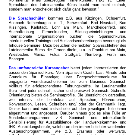
Kommentar eines überzeugten Firmenkunden. Fakt ist: "Einen
Sprachkurs des Lateinamerika Büros bucht man nicht einfach,
sondern man entscheidet sich dafür ganz bewusst."
Die Sprachschüler
kommen z.B. aus Kitzingen, Ochsenfurt,
Ansbach Rothenburg o. d. T., Schweinfurt, Bad Neustadt, Bad
Kissingen, Karlstadt, Lohr am Main, Marktheidenfeld, und
Aschaffenburg. Firmenkunden, Bildungseinrichtungen und
internationale Organisationen buchen die Spanischkurse,
interkulturellen Trainings und Auslandsvorbereitungen bevorzugt als
Inhouse Seminare. Dazu besuchen die mobilen Spanischlehrer des
Lateinamerika Büros die Firmen direkt, u.a. in Frankfurt am Main,
Wiesbaden, Mainz, Fulda, Stuttgart, Nürnberg, Fürth und
Erlangen.
Das umfangreiche Kursangebot
bietet jedem Interessierten den
passenden Spanischkurs. Vom Spanisch Crash, Last Minute oder
Grundkurs für Einsteiger, über Fortgeschrittenenkurse für
engagierte Fremdsprachenlerner bis zum Business Spanisch
Vollkurs für erfolgsorientierte Führungskräfte. Im Lateinamerika
Büro lernt jeder schnell, sicher und preiswert Spanisch. Schnelle
Orientierung bieten die Seminarprofile. Die übersichtlich darstellen,
wie intensiv der Lernfokus auf Sprechen, Hörverstehen,
Konversation, Lesen, Schreiben und/ oder der Grammatik liegt.
Dieser kann und wird individuelle auf den jeweiligen Teilnehmer
abgestimmt und angepasst. Darüber hinaus gibt es eine Fülle an
Sonderkursprogrammen z.B. Spanisch und interkulturelle
Sensibilisierung für Auszubildende der Handwerkskammer- und
IHK- Ausbildungsberufe, welche an den immer beliebter werdenden
Austauschprogrammen, wie z.B. Erasmus oder weltwärts,