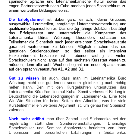
spanische Sprache und lateinamerikanische Kultur sowie das
engen Partnernetzwerk nach Cuba machen jeden Spanischkurs zu
einem wertvollen Bildungserlebnis.
Die Erfolgsformel
ist dabei ganz einfach, kleine Gruppen,
ausgewählte Lernmedien, sorgfältige Unterrichtsvorbereitung und
qualifizierte Spanischlehrer. Das dreißig jährige Jubiläum bestätigt
das Erfolgsrezept und unterstreicht die Kompetenz des
Lateinamerika Büros Würzburg. Besonders schätzen die
Teilnehmer die Sicherheit nach jeder erreichten Sprachniveaustufe
garantiert weiterlernen zu können. Möglich machen das die
günstigen Studiengebühren, so das selbst ein intensiver
Einzelunterricht bezahlbar ist. ebenso wichtig ist vielen
Sprachschülern nicht lange auf den nächsten Kursstart warten zu
müssen, denn alle acht Wochen beginnt ein neuer Spanischkurs
auf den sprachniveaustufen A1, A2 und B1.
Gut zu wissen
ist auch, dass man im Lateinamerika Büro
Würzburg nicht nur gut lernen sondern gleichzeitig auch richtig
helfen kann. Den mit den Kursgebühren unterstützen das
Lateinamerika Büro Familien auf Kuba. Somit verbessert Bildung in
Deutschland die Lebensbedingungen in Lateinamerika. Eine tolle
Win-Win Situation für beide Seiten des Atlantiks, was für viele
Kursteilnehmer ein weiteres Argument ist, um genau hier Spanisch
zulernen.
Noch mehr erfährt
man über Zentral- und Südamerika bei den
regelmäßig stattfinden Sonderveranstaltungen. Ehemalige
Sprachschüler und Seminar Absolventen berichten von Ihren
Erlebnissen und persönlichen Erfahrungen in Südamerika.