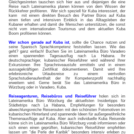
Gleichgesinnten tauschen sich hier aus und diejenigen die eine
Reise nach Lateinamerika planen können von dem Wissen der
Rückkehrer profitieren. Wer sich speziell für Kuba interessiert, der
kann mit einem direkten Besuch des Partner Büros auf Kuba
einen tiefen und intensiven Einblick in das Alltagsleben der
Kubaner erhalten und damit die Menschen unterstützen, die sonst
nicht vom internationalen Tourismus und dem aktuellen Kuba
Boom profitieren können.
Wer schon gerade auf Kuba ist
,
sollte die Chance nutzen und
seine Spanisch Sprachkompetenz feststellen lassen. Wie das
geht? ganz einfach! Buchen Sie im Lateinamerika Büro Varadero
einen spannenden Tagesausflug nach La Habana. Ihr
deutschsprachiger, kubanischer Reiseführer wird während Ihrer
Exkursionen Ihre Sprachniveaustufe ermitteln und in einem
aussagekräftigen Zertifikat dokumentieren. Damit wird Ihre
erlebnisreiche Urlaubsreise zu einem wertvollen
Sprachstudienaufenthalt der Ihr Kompetenzprofil nachhaltig
erweitern wird. Gerne berät Sie das Lateinamerika Büro in
Würzburg oder in Varadero, Kuba.
Reiseagenturen, Reisebüros und Reiseführer
holen sich im
Lateinamerika Büro Würzburg die aktuellsten Insidertipps für
Städtetrips nach La Habana, Empfehlungen für besonders
abwechlungsreiche Reiserouten mit den schönsten Fotomotiven im
kubanischen Hinterland und spannende Ideen für außergewöhnliche
Themenausflüge auf Kuba. Aber auch individuelle Kuba Reisende
könne sich im Lateinamerika Büro Würzburg vorab informieren oder
sich einen einen geprüften, kubanischen Reiseführer empfehlen
lassen um "die Perle der Karibik" besonders intensiv erleben zu