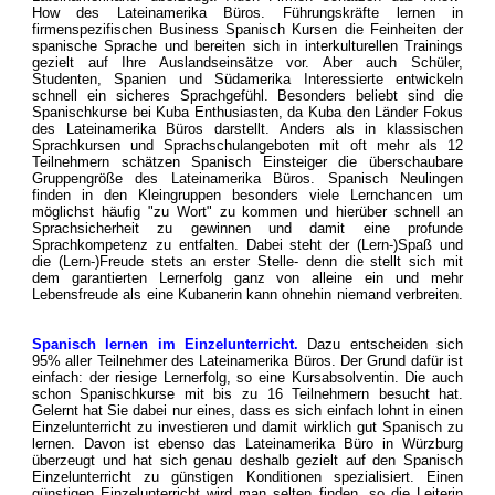
How des Lateinamerika Büros. Führungskräfte lernen in
firmenspezifischen Business Spanisch Kursen die Feinheiten der
spanische Sprache und bereiten sich in interkulturellen Trainings
gezielt auf Ihre Auslandseinsätze vor. Aber auch Schüler,
Studenten, Spanien und Südamerika Interessierte entwickeln
schnell ein sicheres Sprachgefühl. Besonders beliebt sind die
Spanischkurse bei Kuba Enthusiasten, da Kuba den Länder Fokus
des Lateinamerika Büros darstellt. Anders als in klassischen
Sprachkursen und Sprachschulangeboten mit oft mehr als 12
Teilnehmern schätzen Spanisch Einsteiger die überschaubare
Gruppengröße des Lateinamerika Büros. Spanisch Neulingen
finden in den Kleingruppen besonders viele Lernchancen um
möglichst häufig "zu Wort" zu kommen und hierüber schnell an
Sprachsicherheit zu gewinnen und damit eine profunde
Sprachkompetenz zu entfalten. Dabei steht der (Lern-)Spaß und
die (Lern-)Freude stets an erster Stelle- denn die stellt sich mit
dem garantierten Lernerfolg ganz von alleine ein und mehr
Lebensfreude als eine Kubanerin kann ohnehin niemand verbreiten.
Spanisch lernen im Einzelunterricht.
Dazu entscheiden sich
95% aller Teilnehmer des Lateinamerika Büros. Der Grund dafür ist
einfach: der riesige Lernerfolg, so eine Kursabsolventin. Die auch
schon Spanischkurse mit bis zu 16 Teilnehmern besucht hat.
Gelernt hat Sie dabei nur eines, dass es sich einfach lohnt in einen
Einzelunterricht zu investieren und damit wirklich gut Spanisch zu
lernen. Davon ist ebenso das Lateinamerika Büro in Würzburg
überzeugt und hat sich genau deshalb gezielt auf den Spanisch
Einzelunterricht zu günstigen Konditionen spezialisiert. Einen
günstigen Einzelunterricht wird man selten finden, so die Leiterin