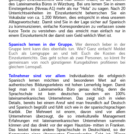
des Lateinamerika Büros in Würzburg. Bei uns lernen Sie in einem
Einsteigerkurs (Niveau A1) mehr als nur "Hola" zu sagen. Nach 20
Unterrichtseinheiten im Einzelunterricht beherrschen Sie ein
Vokabular von ca. 1.200 Wörtern, dies entspricht in etwa unserem
Alltagswortschatz. Damit sind Sie in der Lage sicher auf Spanisch
zu kommunizieren, einfache Korrespondenzen zu verfassen sowie
kurze Texte zu verstehen- und das erreicht man einfach nur in
einem Einzelunterricht der damit sein Geld wirklich Wert ist.
Spanisch lernen in der Gruppe.
Wer dennoch lieber in der
Gruppe lernt kann dies ebenfalls tun. Wie? Ganz einfach! Meldet
Euch als Lerngruppe an und teilt Euch die Kosten des
Einzelunterrichts. Das geht schon ab zwei Personen, so könnt Ihr
gemeinsam von noch günstigeren Kursgebühren profitieren bei
gleichem Lernspaß.
Teilnehmer sind vor allem
Individualisten die erfolgreich
Spanisch lernen möchten und besonderen Wert auf ein
authentisches Bildungserlebnis mit hohen Lernerfolg legen. Damit
liegt man im Lateinamerika Büro genau richtig, denn die
Sprachschule ist kein deutsches sondern ein 100%
lateinamerikanisches Unternehmen. Das zeigt sich in vielen
Details, bereits bei einem Anruf wird man freundlich auf Deutsch
und Spanisch begrüßt und fühlt sich wie in der spanischsprachigen
Karibik. Der Mehrwert ist enorm, davon sind vor allem
Unternehmen überzeugt, die so interkulturelle Management
Erfahrungen mit lateinamerikanischen Unternehmen sammeln
können und das direkt vor der eigen Haustüre- mitten in Franken.
Das leistet keine andere Sprachschule in Deutschland, so der