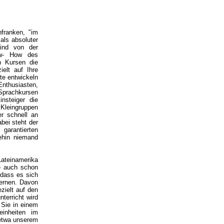
franken, "im
als absoluter
ind von der
ow- How des
h Kursen die
ielt auf Ihre
te entwickeln
Enthusiasten,
 Sprachkursen
nsteiger die
 Kleingruppen
r schnell an
bei steht der
 garantierten
ehin niemand
Lateinamerika
ie auch schon
 dass es sich
 lernen. Davon
zielt auf den
nterricht wird
 Sie in einem
einheiten im
 etwa unserem