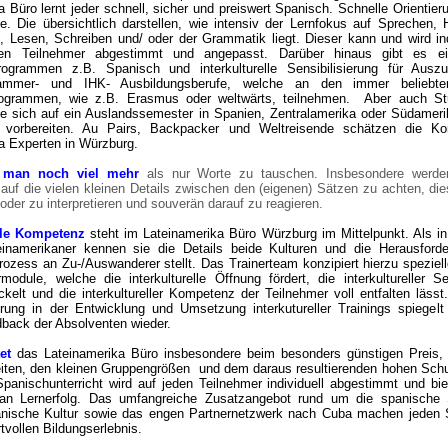
 Büro lernt jeder schnell, sicher und preiswert Spanisch. Schnelle Orientier
le. Die übersichtlich darstellen, wie intensiv der Lernfokus auf Sprechen, 
, Lesen, Schreiben und/ oder der Grammatik liegt. Dieser kann und wird ind
gen Teilnehmer abgestimmt und angepasst. Darüber hinaus gibt es e
rogrammen z.B. Spanisch und interkulturelle Sensibilisierung für Auszu
ammer- und IHK- Ausbildungsberufe, welche an den immer beliebte
ogrammen, wie z.B. Erasmus oder weltwärts, teilnehmen. Aber auch St
die sich auf ein Auslandssemester in Spanien, Zentralamerika oder Südameri
ll vorbereiten. Au Pairs, Backpacker und Weltreisende schätzen die K
ka Experten in Würzburg.
t man noch viel mehr
als nur Worte zu tauschen. Insbesondere werde
t auf die vielen kleinen Details zwischen den (eigenen) Sätzen zu achten, di
der zu interpretieren und souverän darauf zu reagieren.
elle Kompetenz
steht im Lateinamerika Büro Würzburg im Mittelpunkt. Als i
einamerikaner kennen sie die Details beide Kulturen und die Herausforde
prozess an Zu-/Auswanderer stellt.
Das Trainerteam konzipiert hierzu speziel
odule, welche die interkulturelle Öffnung fördert, die interkultureller Sen
ickelt und die interkultureller Kompetenz der Teilnehmer voll entfalten lässt
hrung in der Entwicklung und Umsetzung interkutureller Trainings spiegel
edback der Absolventen wieder.
et
das Lateinamerika Büro insbesondere beim besonders günstigen Preis
eiten,
den kleinen Gruppengrößen und dem daraus resultierenden hohen Sch
Spanischunterricht wird auf jeden Teilnehmer individuell abgestimmt und bie
n Lernerfolg. Das umfangreiche Zusatzangebot rund um die spanische
kanische Kultur sowie das engen Partnernetzwerk nach Cuba machen jeden 
tvollen Bildungserlebnis.