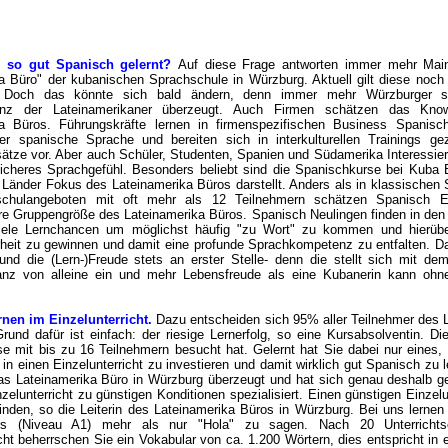
 so gut Spanisch gelernt?
Auf diese Frage antworten immer mehr Main
a Büro" der kubanischen Sprachschule in Würzburg. Aktuell gilt diese noch 
. Doch das könnte sich bald ändern, denn immer mehr Würzburger s
enz der Lateinamerikaner überzeugt. Auch Firmen schätzen das Kn
ka Büros. Führungskräfte lernen in firmenspezifischen Business Spanisc
er spanische Sprache und bereiten sich in interkulturellen Trainings gez
ätze vor. Aber auch Schüler, Studenten, Spanien und Südamerika Interessier
sicheres Sprachgefühl. Besonders beliebt sind die Spanischkurse bei Kuba 
Länder Fokus des Lateinamerika Büros darstellt. Anders als in klassischen
chulangeboten mit oft mehr als 12 Teilnehmern schätzen Spanisch Ei
e Gruppengröße des Lateinamerika Büros. Spanisch Neulingen finden in den
iele Lernchancen um möglichst häufig "zu Wort" zu kommen und hierübe
heit zu gewinnen und damit eine profunde Sprachkompetenz zu entfalten. Da
und die (Lern-)Freude stets an erster Stelle- denn die stellt sich mit dem
ganz von alleine ein und mehr Lebensfreude als eine Kubanerin kann ohn
.
rnen im Einzelunterricht.
Dazu entscheiden sich 95% aller Teilnehmer des 
rund dafür ist einfach: der riesige Lernerfolg, so eine Kursabsolventin. D
e mit bis zu 16 Teilnehmern besucht hat. Gelernt hat Sie dabei nur eines,
 in einen Einzelunterricht zu investieren und damit wirklich gut Spanisch zu
as Lateinamerika Büro in Würzburg überzeugt und hat sich genau deshalb ge
elunterricht zu günstigen Konditionen spezialisiert. Einen günstigen Einzelu
inden, so die Leiterin des Lateinamerika Büros in Würzburg. Bei uns lernen
urs (Niveau A1) mehr als nur "Hola" zu sagen. Nach 20 Unterrichts
icht beherrschen Sie ein Vokabular von ca. 1.200 Wörtern, dies entspricht in