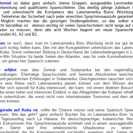
formel
ist dabei ganz einfach, kleine Gruppen, ausgewählte Lernmedien,
orbereitung und qualifizierte Spanischlehrer. Das dreißig jährige Jubiläum 
pt und unterstreicht die Kompetenz des Lateinamerika Büros Würzbur
 Teilnehmer die Sicherheit nach jeder erreichten Sprachniveaustufe garantiert
Möglich machen das die günstigen Studiengebühren, so das selbst ei
icht bezahlbar ist. ebenso wichtig ist vielen Sprachschülern nicht lange auf
arten zu müssen, denn alle acht Wochen beginnt ein neuer Spanisch
ustufen A1, A2 und B1.
ssen
ist auch, dass man im Lateinamerika Büro Würzburg nicht nur gut le
 auch richtig helfen kann. Den mit den Kursgebühren unterstützen das Latei
 Kuba. Somit verbessert Bildung in Deutschland die Lebensbedingungen in L
in-Win Situation für beide Seiten des Atlantiks, was für viele Kursteilnehmer
, um genau hier Spanisch zulernen.
 erfährt
man über Zentral- und Südamerika bei den regelmäßig 
staltungen. Ehemalige Sprachschüler und Seminar Absolventen bericht
und persönlichen Erfahrungen in Südamerika. Gleichgesinnten tauschen sich
die eine Reise nach Lateinamerika planen können von dem Wissen de
 Wer sich speziell für Kuba interessiert, der kann mit einem direkten Besuc
ba einen tiefen und intensiven Einblick in das Alltagsleben der Kubaner erhal
 unterstützen, die sonst nicht vom internationalen Tourismus und dem a
ieren können.
gerade auf Kuba ist
,
sollte die Chance nutzen und seine Spanisch Spr
lassen. Wie das geht? ganz einfach! Buchen Sie im Lateinamerika Büro V
Tagesausflug nach La Habana. Ihr deutschsprachiger, kubanischer Reis
r Exkursionen Ihre Sprachniveaustufe ermitteln und in einem aussagekräftig
eren. Damit wird Ihre erlebnisreiche Urlaubsreise zu einem 
enaufenthalt der Ihr Kompetenzprofil nachhaltig erweitern wird. Gerne b