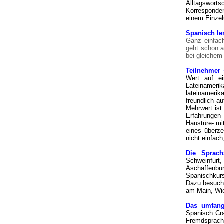
Alltagswort
Korresponden
einem Einzelu
Spanisch le
Ganz einfach
geht schon a
bei gleiche
Teilnehmer 
Wert auf ei
Lateinameri
lateinamerik
freundlich a
Mehrwert ist
Erfahrungen
Haustüre- mi
eines überz
nicht einfac
Die Sprach
Schweinfurt
Aschaffenbur
Spanischkurs
Dazu besuche
am Main, Wie
Das umfang
Spanisch Cra
Fremdsprache