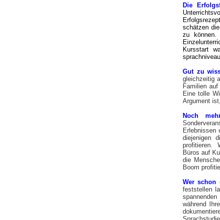
Die Erfolgs
Unterrichtsv
Erfolgsreze
schätzen die
zu können. 
Einzelunterr
Kursstart w
sprachnivea
Gut zu wi
gleichzeitig
Familien auf
Eine tolle W
Argument ist
Noch mehr
Sonderveran
Erlebnissen 
diejenigen 
profitieren.
Büros auf Ku
die Menschen
Boom profit
Wer schon 
feststellen 
spannenden 
während Ihre
dokumenti
Sprachstudi