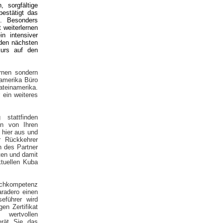
 sorgfältige
bestätigt das
g. Besonders
 weiterlernen
n intensiver
 den nächsten
kurs auf den
rnen sondern
namerika Büro
ateinamerika.
 ein weiteres
stattfinden
en von Ihren
 hier aus und
r Rückkehrer
h des Partner
ten und damit
ktuellen Kuba
achkompetenz
aradero einen
eführer wird
en Zertifikat
wertvollen
erät Sie das