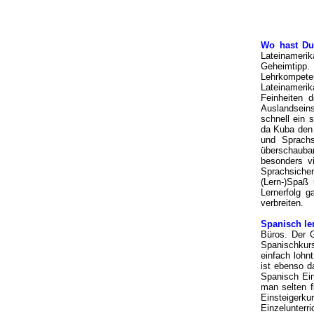
Wo hast Du
Lateinamerik
Geheimtipp
Lehrkompet
Lateinameri
Feinheiten d
Auslandseins
schnell ein 
da Kuba den 
und Sprachs
überschaubar
besonders v
Sprachsicher
(Lern-)Spaß 
Lernerfolg 
verbreiten
Spanisch le
Büros. Der G
Spanischkurs
einfach lohnt
ist ebenso d
Spanisch Einz
man selten f
Einsteigerk
Einzelunterr