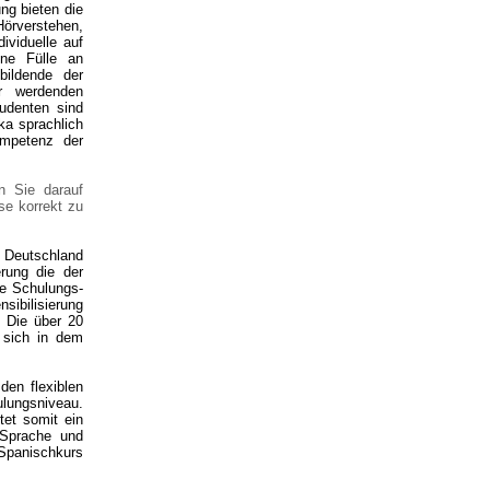
ung bieten die
Hörverstehen,
ividuelle auf
ine Fülle an
bildende der
r werdenden
udenten sind
ka sprachlich
ompetenz der
n Sie darauf
ese korrekt zu
n Deutschland
rung die der
le Schulungs-
sibilisierung
. Die über 20
t sich in dem
, den
flexiblen
ulungsniveau.
tet somit ein
 Sprache und
Spanischkurs