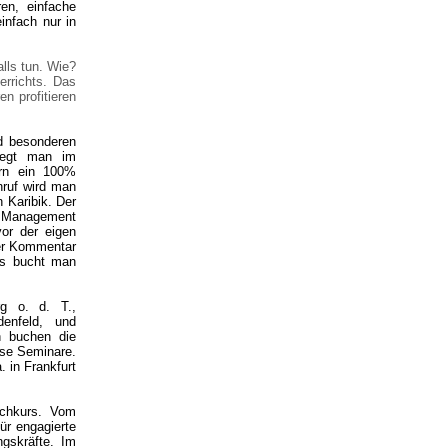
en, einfache
infach nur in
lls tun. Wie?
errichts. Das
n profitieren
nd besonderen
liegt man im
ern ein 100%
nruf wird man
 Karibik. Der
le Management
or der eigen
der Kommentar
os bucht man
g o. d. T.,
denfeld, und
en buchen die
use Seminare.
 in Frankfurt
schkurs. Vom
ür engagierte
ngskräfte. Im