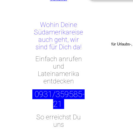
Wohin Deine
Südamerikareise
auch geht, wir
für Urlaubs-
sind für Dich da!
Einfach anrufen
und
Lateinamerika
entdecken
0931/359585-
21
So erreichst Du
uns