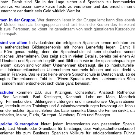
schatz. Damit sind Sie in der Lage sicher auf Spanisch zu kommunizier
zen zu verfassen sowie kurze Texte zu verstehen- und das erreicht man e
nterricht der damit sein Geld wirklich Wert ist.
rnen in der Gruppe.
Wer dennoch lieber in der Gruppe lernt kann dies ebenfa
! Meldet Euch als Lerngruppe an und teilt Euch die Kosten des Einzelunt
b zwei Personen, so könnt Ihr gemeinsam von noch günstigeren Kursgebühre
m Lernspaß.
sind vor allem
Individualisten die erfolgreich Spanisch lernen möchten u
n authentisches Bildungserlebnis mit hohen Lernerfolg legen. Damit 
ka Büro genau richtig, denn die Sprachschule ist kein deutsches sond
anisches Unternehmen. Das zeigt sich in vielen Details, bereits bei einem A
uf Deutsch und Spanisch begrüßt und fühlt sich wie in der spanischsprachigen
 enorm, davon sind vor allem Unternehmen überzeugt, die so interkulturel
 mit lateinamerikanischen Unternehmen sammeln können und das direkt v
tten in Franken. Das leistet keine andere Sprachschule in Deutschland, so 
eugten Firmenkunden. Fakt ist: "Einen Sprachkurs des Lateinamerika Bür
h, sondern man entscheidet sich dafür ganz bewusst."
schüler
kommen z.B. aus Kitzingen, Ochsenfurt, Ansbach Rothenbur
, Bad Neustadt, Bad Kissingen, Karlstadt, Lohr am Main, Markthei
g. Firmenkunden, Bildungseinrichtungen und internationale Organisation
e, interkulturellen Trainings und Auslandsvorbereitungen bevorzugt als Inho
n die mobilen Spanischlehrer des Lateinamerika Büros die Firmen direkt, u.a.
sbaden, Mainz, Fulda, Stuttgart, Nürnberg, Fürth und Erlangen.
reiche Kursangebot
bietet jedem Interessierten den passenden Spani
sh, Last Minute oder Grundkurs für Einsteiger, über Fortgeschrittenenkurse f
nlerner bis zum Business Spanisch Vollkurs für erfolgsorientierte Führu