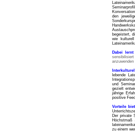
Lateinamerika
Seminarprofi
Konversation
den jeweili
Sonderkursp
Handwerksk
Austauschpr
begeistert, 
wie kulture
Lateinameri
Dabei lern
sensibilisier
anzuwenden o
Interkultur
lebende Lat
Integrations
und Seminarm
gezielt entw
jährige Erfa
positive Fe
Vorteile biet
Unterrichtsz
Der private 
Höchstmaß a
lateinameri
zu einem wer