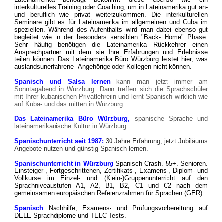
interkulturelles Training oder Coaching, um in Lateinamerika gut an-
und beruflich wie privat weiterzukommen. Die interkulturellen
Seminare gibt es für Lateinamerika im allgemeinen und Cuba im
speziellen.
Während des Aufenthalts wird man dabei ebenso gut
begleitet wie in der besonders sensiblen "Back- Home" Phase.
Sehr häufig benötigen die Lateinamerika Rückkehrer einen
Ansprechpartner mit dem sie Ihre Erfahrungen und Erlebnisse
teilen können. Das Lateinamerika Büro Würzburg leistet hier, was
auslandsunerfahrene Angehörige oder Kollegen nicht können.
Spanisch und Salsa lernen
kann man jetzt immer am
Sonntagabend in Würzburg. Dann treffen sich die Sprachschüler
mit Ihrer kubanischen Privatlehrerin und lernt Spanisch wirklich wie
auf Kuba- und das mitten in Würzburg.
Das Lateinamerika Büro Würzburg,
spanische Sprache und
lateinamerikanische Kultur in Würzburg.
Spanischunterricht seit 1987:
30 Jahre Erfahrung, jetzt Jubiläums
Angebote nutzen und günstig Spanisch lernen.
Spanischunterricht in Würzburg
Spanisch Crash, 55+, Senioren,
Einsteiger-, Fortgeschrittenen, Zertifikats-, Examens-, Diplom- und
Vollkurse im Einzel- und (Klein-)Gruppenunterricht auf den
Sprachniveaustufen A1, A2, B1, B2, C1 und C2 nach dem
gemeinsamen europäischen Referenzrahmen für Sprachen (GER).
Spanisch
Nachhilfe, Examens- und Prüfungsvorbereitung auf
DELE Sprachdiplome und TELC Tests
.