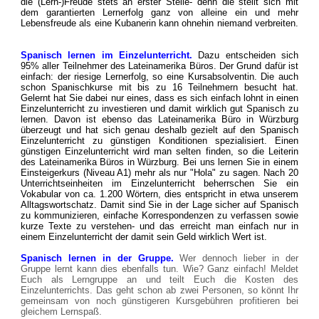
die (Lern-)Freude stets an erster Stelle- denn die stellt sich mit
dem garantierten Lernerfolg ganz von alleine ein und mehr
Lebensfreude als eine Kubanerin kann ohnehin niemand verbreiten.
Spanisch lernen im Einzelunterricht.
Dazu entscheiden sich
95% aller Teilnehmer des Lateinamerika Büros. Der Grund dafür ist
einfach: der riesige Lernerfolg, so eine Kursabsolventin. Die auch
schon Spanischkurse mit bis zu 16 Teilnehmern besucht hat.
Gelernt hat Sie dabei nur eines, dass es sich einfach lohnt in einen
Einzelunterricht zu investieren und damit wirklich gut Spanisch zu
lernen. Davon ist ebenso das Lateinamerika Büro in Würzburg
überzeugt und hat sich genau deshalb gezielt auf den Spanisch
Einzelunterricht zu günstigen Konditionen spezialisiert. Einen
günstigen Einzelunterricht wird man selten finden, so die Leiterin
des Lateinamerika Büros in Würzburg. Bei uns lernen Sie in einem
Einsteigerkurs (Niveau A1) mehr als nur "Hola" zu sagen. Nach 20
Unterrichtseinheiten im Einzelunterricht beherrschen Sie ein
Vokabular von ca. 1.200 Wörtern, dies entspricht in etwa unserem
Alltagswortschatz. Damit sind Sie in der Lage sicher auf Spanisch
zu kommunizieren, einfache Korrespondenzen zu verfassen sowie
kurze Texte zu verstehen- und das erreicht man einfach nur in
einem Einzelunterricht der damit sein Geld wirklich Wert ist.
Spanisch lernen in der Gruppe.
Wer dennoch lieber in der
Gruppe lernt kann dies ebenfalls tun. Wie? Ganz einfach! Meldet
Euch als Lerngruppe an und teilt Euch die Kosten des
Einzelunterrichts. Das geht schon ab zwei Personen, so könnt Ihr
gemeinsam von noch günstigeren Kursgebühren profitieren bei
gleichem Lernspaß.