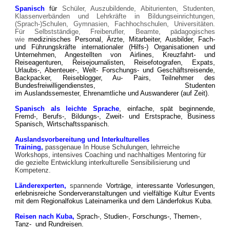
Spanisch
für
Schüler, Auszubildende, Abiturienten, Studenten,
Klassenverbänden und Lehrkräfte in Bildungseinrichtungen,
(Sprach-)Schulen, Gymnasien, Fachhochschulen, Universitäten.
F
ür Selbstständige, Freiberufler, Beamte, pädagogisches
wie
medizinisches Personal,
Ärzte,
Mitarbeiter, Ausbilder, Fach-
und Führungskräfte
internationaler (Hilfs-) Organisationen und
Unternehmen, Angestellten von Airlines, Kreuzfahrt- und
Reiseagenturen, Reisejournalisten, Reisefotografen, Expats,
Urlaubs-, Abenteuer-, Welt- Forschungs- und Geschäftsreisende,
Backpacker, Reiseblogger, Au- Pairs, Teilnehmer des
Bundesfreiwilligendienstes, Studenten
im
Auslandssemester,
Ehrenamtliche und Auswanderer (auf Zeit).
Spanisch als leichte Sprache
, einfache, spät beginnende,
Fremd-, Berufs-, Bildungs-, Zweit- und Erstsprache,
Business
Spanisch, Wirtschaftsspanisch.
Auslandsvorbereitung und Interkulturelles
Training,
passgenaue
In House
Schulungen, lehrreiche
Workshops, intensives Coaching und nachhaltiges Mentoring für
die gezielte Entwicklung interkulturelle Sensibilisierung und
Kompetenz.
Länderexperten,
spannende
Vorträge, interessante Vorlesungen,
erlebnisreiche Sonderveranstaltungen und vielfältige Kultur Events
mit dem
Regionalfokus Lateinamerika und dem Länderfokus Kuba.
Reisen nach Kuba,
Sprach-, Studien-, Forschungs-,
Themen-,
Tanz-
und Rundreisen.