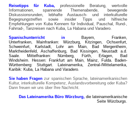
Reisetipps für Kuba,
professionelle
Beratung, wertvolle
Informationen, spannende Themenabende, bewegende
Diskussionsrunden, lebhafte Austausch- und interkulturelle
Begegnungstreffen sowie insider Tipps und hilfreiche
Empfehlungen von Kuba Kennern für Individual, Pauschal,
Rund-,
Fahrrad-, Tanzr
eisen nach Kuba, La Habana und Varadero.
Spanischunterricht in
Bayern, Franken,
Unterfranken,
Mainfranken
: Würzburg, Kitzingen, Ochsenfurt,
Schweinfurt, Karlstadt, Lohr am Main, Bad Mergentheim,
Marktheidenfeld, Aschaffenburg, Bad Kissingen, Neustadt a.d.
Saale.
Mittelfranken: Nürnberg, Fürth, Erlagen, Bad
Windsheim.
Hessen: Frankfurt am Main, Mainz, Fulda.
Baden-
Württemberg: Stuttgart.
Lateinamerika, Zentral-/Mittelamerika,
Karibik: Kuba, La Habana und Varadero.
Sie haben Fragen
zur spanischen Sprache, lateinamerikanischen
Kultur, interkulturelle Kompetenz, Auslandsvorbereitung oder Kuba?
Dann freuen wir uns über Ihre Nachricht.
Das Lateinamerika Büro Würzburg,
die lateinamerikanische
Seite Würzburgs.