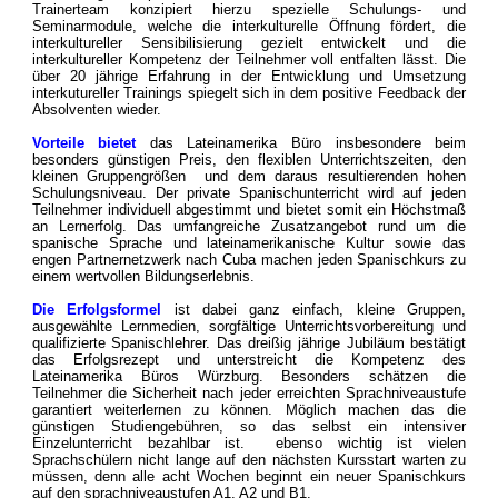
Trainerteam konzipiert hierzu spezielle Schulungs- und
Seminarmodule, welche die interkulturelle Öffnung fördert, die
interkultureller Sensibilisierung gezielt entwickelt und die
interkultureller Kompetenz der Teilnehmer voll entfalten lässt. Die
über 20 jährige Erfahrung in der Entwicklung und Umsetzung
interkutureller Trainings spiegelt sich in dem positive Feedback der
Absolventen wieder.
Vorteile bietet
das Lateinamerika Büro insbesondere beim
besonders günstigen Preis, den
flexiblen Unterrichtszeiten,
den
kleinen Gruppengrößen und dem daraus resultierenden hohen
Schulungsniveau. Der private Spanischunterricht wird auf jeden
Teilnehmer individuell abgestimmt und bietet somit ein Höchstmaß
an Lernerfolg. Das umfangreiche Zusatzangebot rund um die
spanische Sprache und lateinamerikanische Kultur sowie das
engen Partnernetzwerk nach Cuba machen jeden Spanischkurs zu
einem wertvollen Bildungserlebnis.
Die Erfolgsformel
ist dabei ganz einfach, kleine Gruppen,
ausgewählte Lernmedien, sorgfältige Unterrichtsvorbereitung und
qualifizierte Spanischlehrer. Das dreißig jährige Jubiläum bestätigt
das Erfolgsrezept und unterstreicht die Kompetenz des
Lateinamerika Büros Würzburg. Besonders schätzen die
Teilnehmer die Sicherheit nach jeder erreichten Sprachniveaustufe
garantiert weiterlernen zu können. Möglich machen das die
günstigen Studiengebühren, so das selbst ein intensiver
Einzelunterricht bezahlbar ist. ebenso wichtig ist vielen
Sprachschülern nicht lange auf den nächsten Kursstart warten zu
müssen, denn alle acht Wochen beginnt ein neuer Spanischkurs
auf den sprachniveaustufen A1, A2 und B1.