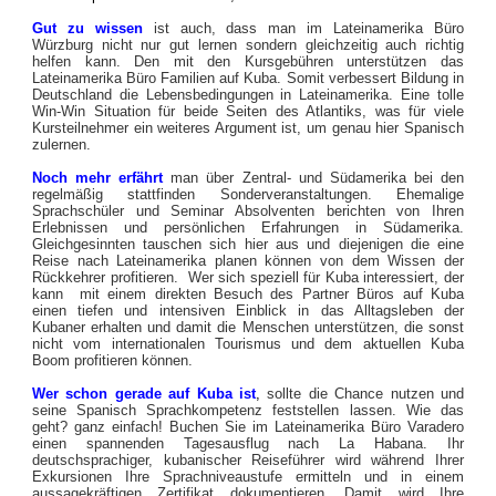
Gut zu wissen
ist auch, dass man im Lateinamerika Büro
Würzburg nicht nur gut lernen sondern gleichzeitig auch richtig
helfen kann. Den mit den Kursgebühren unterstützen das
Lateinamerika Büro Familien auf Kuba. Somit verbessert Bildung in
Deutschland die Lebensbedingungen in Lateinamerika. Eine tolle
Win-Win Situation für beide Seiten des Atlantiks, was für viele
Kursteilnehmer ein weiteres Argument ist, um genau hier Spanisch
zulernen.
Noch mehr erfährt
man über Zentral- und Südamerika bei den
regelmäßig stattfinden Sonderveranstaltungen. Ehemalige
Sprachschüler und Seminar Absolventen berichten von Ihren
Erlebnissen und persönlichen Erfahrungen in Südamerika.
Gleichgesinnten tauschen sich hier aus und diejenigen die eine
Reise nach Lateinamerika planen können von dem Wissen der
Rückkehrer profitieren. Wer sich speziell für Kuba interessiert, der
kann mit einem direkten Besuch des Partner Büros auf Kuba
einen tiefen und intensiven Einblick in das Alltagsleben der
Kubaner erhalten und damit die Menschen unterstützen, die sonst
nicht vom internationalen Tourismus und dem aktuellen Kuba
Boom profitieren können.
Wer schon gerade auf Kuba ist
,
sollte die Chance nutzen und
seine Spanisch Sprachkompetenz feststellen lassen. Wie das
geht? ganz einfach! Buchen Sie im Lateinamerika Büro Varadero
einen spannenden Tagesausflug nach La Habana. Ihr
deutschsprachiger, kubanischer Reiseführer wird während Ihrer
Exkursionen Ihre Sprachniveaustufe ermitteln und in einem
aussagekräftigen Zertifikat dokumentieren. Damit wird Ihre