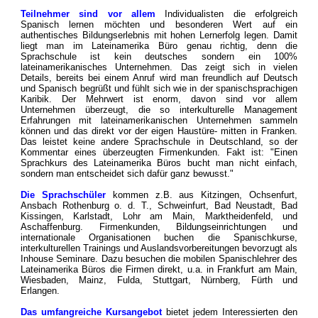
Teilnehmer sind vor allem
Individualisten die erfolgreich
Spanisch lernen möchten und besonderen Wert auf ein
authentisches Bildungserlebnis mit hohen Lernerfolg legen. Damit
liegt man im Lateinamerika Büro genau richtig, denn die
Sprachschule ist kein deutsches sondern ein 100%
lateinamerikanisches Unternehmen. Das zeigt sich in vielen
Details, bereits bei einem Anruf wird man freundlich auf Deutsch
und Spanisch begrüßt und fühlt sich wie in der spanischsprachigen
Karibik. Der Mehrwert ist enorm, davon sind vor allem
Unternehmen überzeugt, die so interkulturelle Management
Erfahrungen mit lateinamerikanischen Unternehmen sammeln
können und das direkt vor der eigen Haustüre- mitten in Franken.
Das leistet keine andere Sprachschule in Deutschland, so der
Kommentar eines überzeugten Firmenkunden. Fakt ist: "Einen
Sprachkurs des Lateinamerika Büros bucht man nicht einfach,
sondern man entscheidet sich dafür ganz bewusst."
Die Sprachschüler
kommen z.B. aus Kitzingen, Ochsenfurt,
Ansbach Rothenburg o. d. T., Schweinfurt, Bad Neustadt, Bad
Kissingen, Karlstadt, Lohr am Main, Marktheidenfeld, und
Aschaffenburg. Firmenkunden, Bildungseinrichtungen und
internationale Organisationen buchen die Spanischkurse,
interkulturellen Trainings und Auslandsvorbereitungen bevorzugt als
Inhouse Seminare. Dazu besuchen die mobilen Spanischlehrer des
Lateinamerika Büros die Firmen direkt, u.a. in Frankfurt am Main,
Wiesbaden, Mainz, Fulda, Stuttgart, Nürnberg, Fürth und
Erlangen.
Das umfangreiche Kursangebot
bietet jedem Interessierten den