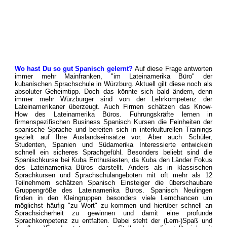
Wo hast Du so gut Spanisch gelernt?
Auf diese Frage antworten
immer mehr Mainfranken, "im Lateinamerika Büro" der
kubanischen Sprachschule in Würzburg. Aktuell gilt diese noch als
absoluter Geheimtipp. Doch das könnte sich bald ändern, denn
immer mehr Würzburger sind von der Lehrkompetenz der
Lateinamerikaner überzeugt. Auch Firmen schätzen das Know-
How des Lateinamerika Büros. Führungskräfte lernen in
firmenspezifischen Business Spanisch Kursen die Feinheiten der
spanische Sprache und bereiten sich in interkulturellen Trainings
gezielt auf Ihre Auslandseinsätze vor. Aber auch Schüler,
Studenten, Spanien und Südamerika Interessierte entwickeln
schnell ein sicheres Sprachgefühl. Besonders beliebt sind die
Spanischkurse bei Kuba Enthusiasten, da Kuba den Länder Fokus
des Lateinamerika Büros darstellt. Anders als in klassischen
Sprachkursen und Sprachschulangeboten mit oft mehr als 12
Teilnehmern schätzen Spanisch Einsteiger die überschaubare
Gruppengröße des Lateinamerika Büros. Spanisch Neulingen
finden in den Kleingruppen besonders viele Lernchancen um
möglichst häufig "zu Wort" zu kommen und hierüber schnell an
Sprachsicherheit zu gewinnen und damit eine profunde
Sprachkompetenz zu entfalten. Dabei steht der (Lern-)Spaß und