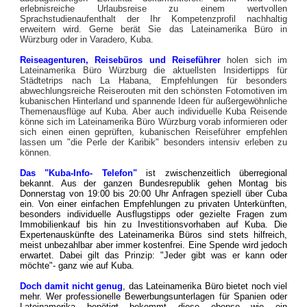
erlebnisreiche Urlaubsreise zu einem wertvollen
Sprachstudienaufenthalt der Ihr Kompetenzprofil nachhaltig
erweitern wird. Gerne berät Sie das Lateinamerika Büro in
Würzburg oder in Varadero, Kuba.
Reiseagenturen, Reisebüros und Reiseführer
holen sich im
Lateinamerika Büro Würzburg die aktuellsten Insidertipps für
Städtetrips nach La Habana, Empfehlungen für besonders
abwechlungsreiche Reiserouten mit den schönsten Fotomotiven im
kubanischen Hinterland und spannende Ideen für außergewöhnliche
Themenausflüge auf Kuba. Aber auch individuelle Kuba Reisende
könne sich im Lateinamerika Büro Würzburg vorab informieren oder
sich einen einen geprüften, kubanischen Reiseführer empfehlen
lassen um "die Perle der Karibik" besonders intensiv erleben zu
können.
Das "Kuba-Info- Telefon"
ist zwischenzeitlich überregional
bekannt. Aus der ganzen Bundesrepublik gehen Montag bis
Donnerstag von 19:00 bis 20:00 Uhr Anfragen speziell über Cuba
ein. Von einer einfachen Empfehlungen zu privaten Unterkünften,
besonders individuelle Ausflugstipps oder gezielte Fragen zum
Immobilienkauf bis hin zu Investitionsvorhaben auf Kuba. Die
Expertenauskünfte des Lateinamerika Büros sind stets hilfreich,
meist unbezahlbar aber immer kostenfrei. Eine Spende wird jedoch
erwartet. Dabei gilt das Prinzip: "Jeder gibt was er kann oder
möchte"- ganz wie auf Kuba.
Doch damit nicht genug
, das Lateinamerika Büro bietet noch viel
mehr. Wer professionelle Bewerbungsunterlagen für Spanien oder
Lateinamerika benötigt bekommt diese ebenso wie ein