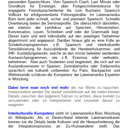
passenden Spanischkurs. Vom Spanisch Crash, Last Minute oder
Grundkurs für Einsteiger, über Fortgeschrittenenkurse für
engagierte Fremdsprachenlerner bis zum Business Spanisch
Vollkurs für erfolgsorientierte Führungskräfte. Im Lateinamerika
Büro lernt jeder schnell, sicher und preiswert Spanisch. Schnelle
Orientierung bieten die Seminarprofile. Die übersichtlich darstellen,
wie intensiv der Lernfokus auf Sprechen, Hörverstehen,
Konversation, Lesen, Schreiben und/ oder der Grammatik liegt.
Dieser kann und wird individuelle auf den jeweiligen Teilnehmer
abgestimmt und angepasst. Darüber hinaus gibt es eine Fülle an
Sonderkursprogrammen z.B. Spanisch und interkulturelle
Sensibilisierung für Auszubildende der Handwerkskammer- und
IHK- Ausbildungsberufe, welche an den immer beliebter werdenden
Austauschprogrammen, wie z.B. Erasmus oder weltwärts,
teilnehmen. Aber auch Studenten sind begeistert, die sich auf ein
Auslandssemester in Spanien, Zentralamerika oder Südamerika
sprachlich wie kulturell vorbereiten. Au Pairs, Backpacker und
Weltreisende schätzen die Kompetenz der Lateinamerika Experten
in Würzburg.
Dabei lernt man noch viel mehr
als nur Worte zu tauschen.
Insbesondere werden Sie darauf sensibilisiert auf die vielen kleinen
Details zwischen den (eigenen) Sätzen zu achten, diese korrekt zu
anzuwenden oder zu interpretieren und souverän darauf zu
reagieren.
Interkulturelle Kompetenz
steht im Lateinamerika Büro Würzburg
im Mittelpunkt. Als in Deutschland lebende Lateinamerikaner
kennen sie die Details beide Kulturen und die Herausforderung die
der Integrationsprozess an Zu-/Auswanderer stellt.
Das